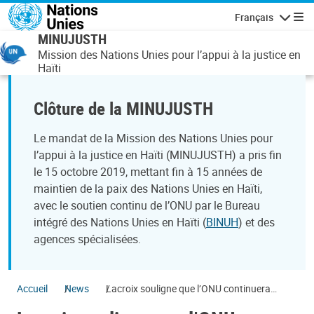
Aller au contenu principal
Français
Navigatio
MINUJUSTH
Mission des Nations Unies pour l’appui à la justice en
Haïti
Clôture de la MINUJUSTH
Le mandat de la Mission des Nations Unies pour
l’appui à la justice en Haïti (MINUJUSTH) a pris fin
le 15 octobre 2019, mettant fin à 15 années de
maintien de la paix des Nations Unies en Haïti,
avec le soutien continu de l’ONU par le Bureau
intégré des Nations Unies en Haïti (
BINUH
) et des
agences spécialisées.
Accueil
News
Lacroix souligne que l’ONU continuera
d’appuyer Haïti, mais la sortie de la crise est